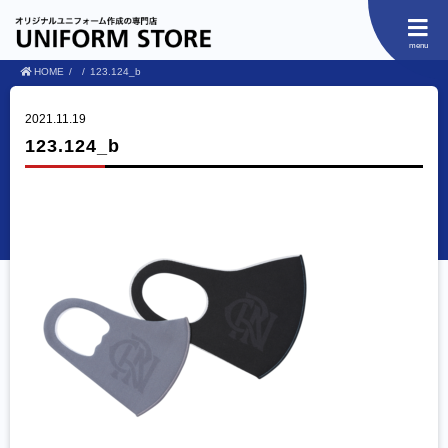
menu
HOME
123.124_b
2021.11.19
123.124_b