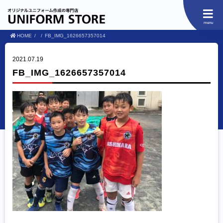
menu
HOME
FB_IMG_1626657357014
2021.07.19
FB_IMG_1626657357014